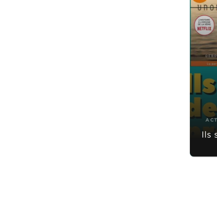
AC
Ils