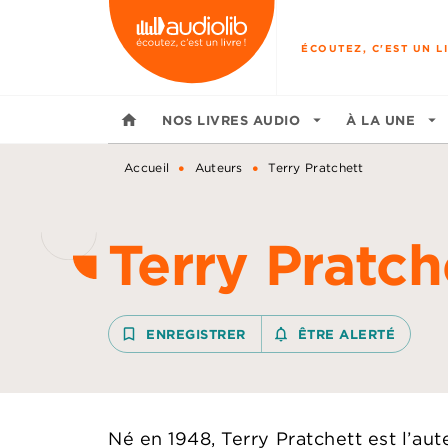
MENU
RECHERCHE
CONTENU
ÉCOUTEZ, C'EST UN LI
home
NOS LIVRES AUDIO
arrow_drop_down
À LA UNE
arrow_drop_down
•
•
Accueil
Auteurs
Terry Pratchett
Terry Pratch
bookmark_border
ENREGISTRER
notifications_none_outline
ÊTRE ALERTÉ
Né en 1948, Terry Pratchett est l’aut