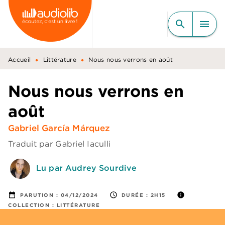
MENU
RECHERCHE
CONTENU
search
menu
PIED DE PAGE
•
•
Accueil
Littérature
Nous nous verrons en août
Nous nous verrons en
août
Gabriel García Márquez
Traduit par
Gabriel Iaculli
Lu par Audrey Sourdive
date_range
access_time
info
PARUTION :
04/12/2024
DURÉE :
2H15
COLLECTION :
LITTÉRATURE