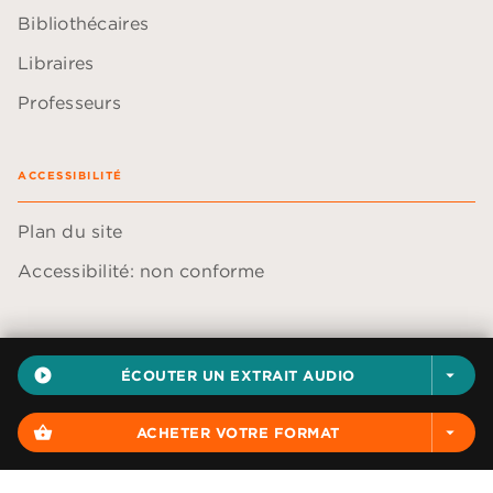
Bibliothécaires
Libraires
Professeurs
ACCESSIBILITÉ
Plan du site
Accessibilité: non conforme
play_circle_filled
ÉCOUTER UN EXTRAIT AUDIO
arrow_drop_down
Données personnelles
Paramétrer vos cookies
shopping_basket
ACHETER VOTRE FORMAT
arrow_drop_down
Mentions légales
Conditions générales d'utilisation