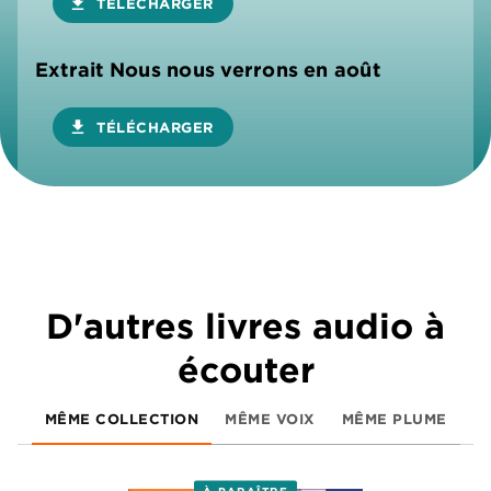
download
TÉLÉCHARGER
Extrait Nous nous verrons en août
download
TÉLÉCHARGER
D'autres livres audio à
écouter
MÊME COLLECTION
MÊME VOIX
MÊME PLUME
À PARAÎTRE