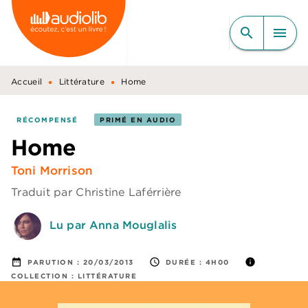
MENU
RECHERCHE
CONTENU
search
menu
PIED DE PAGE
•
•
Accueil
Littérature
Home
RÉCOMPENSÉ
PRIMÉ EN AUDIO
Home
Toni Morrison
Traduit par
Christine Laférrière
Lu par Anna Mouglalis
date_range
access_time
info
PARUTION :
20/03/2013
DURÉE :
4H00
COLLECTION :
LITTÉRATURE