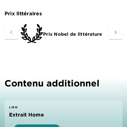
Prix littéraires
navigate_before
navigate_next
Prix Nobel de littérature
Contenu additionnel
LIEN
Extrait Home