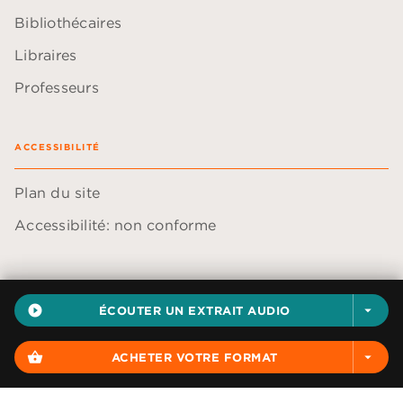
Bibliothécaires
Libraires
Professeurs
ACCESSIBILITÉ
Plan du site
Accessibilité: non conforme
play_circle_filled
ÉCOUTER UN EXTRAIT AUDIO
arrow_drop_down
Données personnelles
Paramétrer vos cookies
shopping_basket
ACHETER VOTRE FORMAT
arrow_drop_down
Mentions légales
Conditions générales d'utilisation