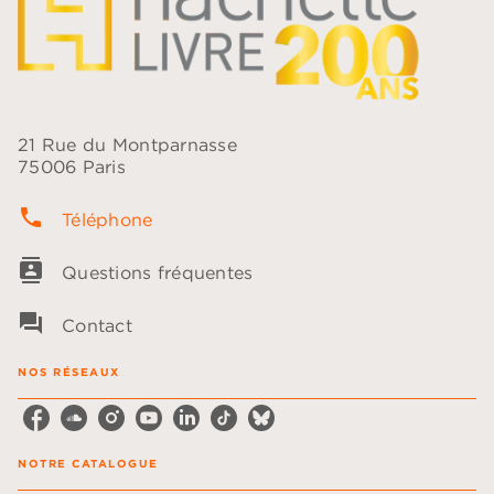
21 Rue du Montparnasse
75006 Paris
phone
Téléphone
contacts
Questions fréquentes
question_answer
Contact
NOS RÉSEAUX
NOTRE CATALOGUE