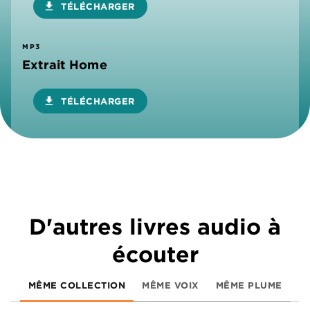
download
TÉLÉCHARGER
MP3
Extrait Home
download
TÉLÉCHARGER
D'autres livres audio à
écouter
MÊME COLLECTION
MÊME VOIX
MÊME PLUME