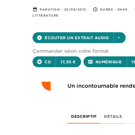
date_range
access_time
PARUTION :
22/08/2012
DURÉE :
2H40
LITTÉRATURE
play_circle_filled
ÉCOUTER UN EXTRAIT AUDIO
arrow_drop_down
Commander selon votre format
album
CD
17,30 €
surround_sound
NUMÉRIQUE
1
Un incontournable rendez
DESCRIPTIF
DÉTAILS