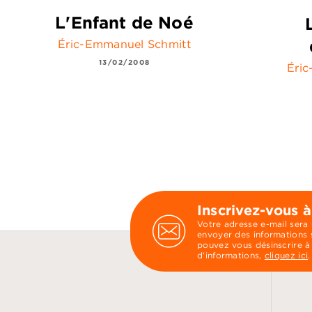
L'Enfant de Noé
Éric-Emmanuel Schmitt
13/02/2008
Éri
Inscrivez-vous à
Votre adresse e-mail sera
envoyer des informations s
pouvez vous désinscrire à
d’informations,
cliquez ici
.