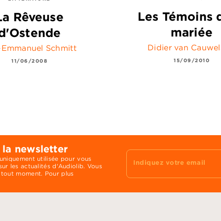
Les Témoins d
La Rêveuse
mariée
d'Ostende
Didier van Cauwel
c-Emmanuel Schmitt
15/09/2010
11/06/2008
 la newsletter
 uniquement utilisée pour vous
Indiquez votre email
ur les actualités d'Audiolib. Vous
 tout moment. Pour plus