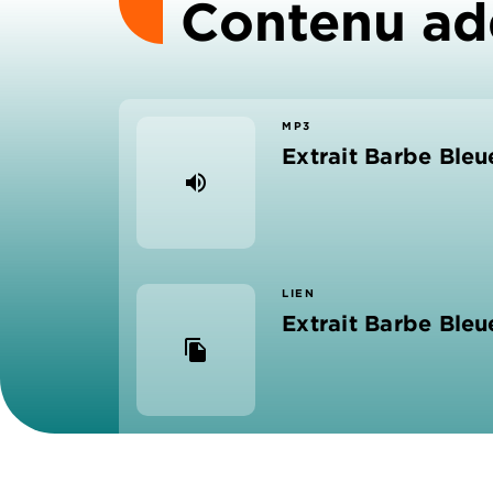
Contenu ad
MP3
Extrait Barbe Bleu
volume_up
LIEN
Extrait Barbe Bleu
file_copy