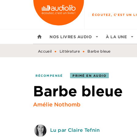
MENU
RECHERCHE
CONTENU
ÉCOUTEZ, C'EST UN LI
home
NOS LIVRES AUDIO
arrow_drop_down
À LA UNE
arrow_drop_down
•
•
Accueil
Littérature
Barbe bleue
RÉCOMPENSÉ
PRIMÉ EN AUDIO
Barbe bleue
Amélie Nothomb
Lu par Claire Tefnin