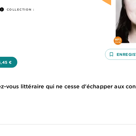
info
COLLECTION :
bookmark_border
ENREGIS
5,45 €
-vous littéraire qui ne cesse d'échapper aux con