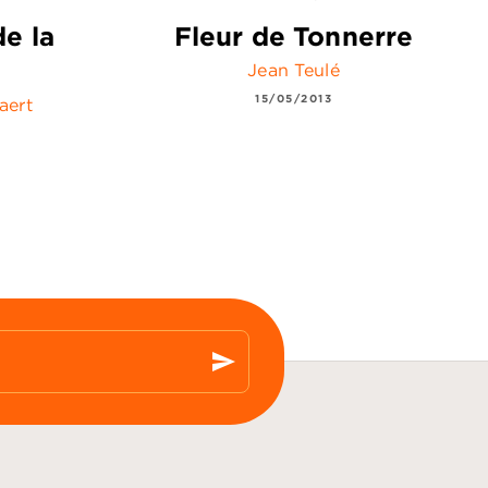
e la
Fleur de Tonnerre
Jean Teulé
15/05/2013
aert
send