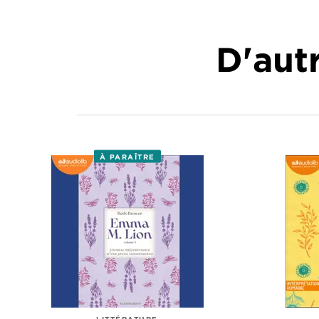
D'autr
À PARAÎTRE
LITTÉRATURE