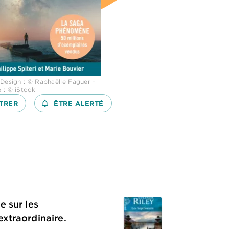
 Design : © Raphaëlle Faguer -
 : © iStock
TRER
notifications_none_outlined
ÊTRE ALERTÉ
e sur les
extraordinaire.