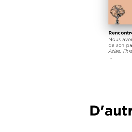
Rencontr
Nous avon
de son pa
Atlas, l'hi
…
D'autr