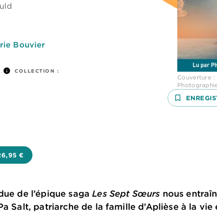
uld
rie Bouvier
info
COLLECTION :
Couverture :
Photographie
bookmark_border
ENREGIS
26,95 €
ndue de l’épique saga
Les Sept Sœurs
nous entraîn
a Salt, patriarche de la famille d’Aplièse à la vie 