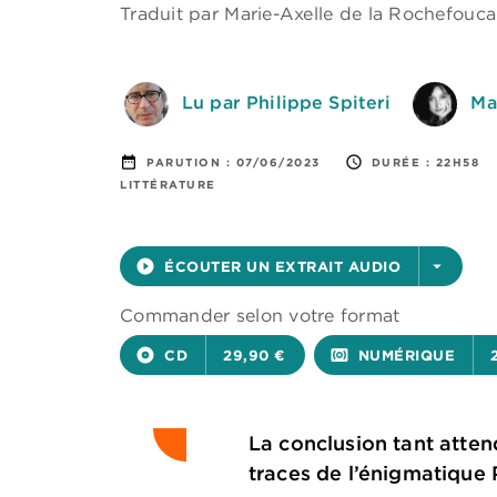
Traduit par
Marie-Axelle de la Rochefouca
Lu par Philippe Spiteri
Ma
date_range
access_time
PARUTION :
07/06/2023
DURÉE :
22H58
LITTÉRATURE
play_circle_filled
ÉCOUTER UN EXTRAIT AUDIO
arrow_drop_down
Commander selon votre format
album
CD
29,90 €
surround_sound
NUMÉRIQUE
La conclusion tant atte
traces de l’énigmatique P