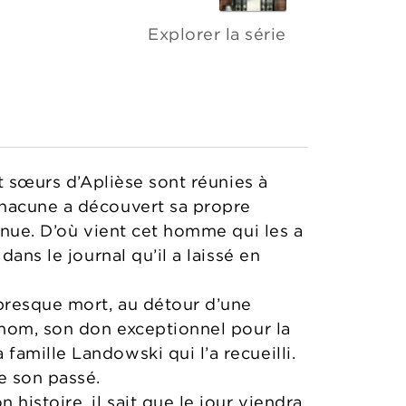
Explorer la série
pt sœurs d’Aplièse sont réunies à
chacune a découvert sa propre
nnue. D’où vient cet homme qui les a
ans le journal qu’il a laissé en
presque mort, au détour d’une
 nom, son don exceptionnel pour la
amille Landowski qui l’a recueilli.
e son passé.
histoire, il sait que le jour viendra