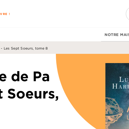
PIED DE PAGE
VRE !
NOTRE MAI
lt - Les Sept Soeurs, tome 8
re de Pa
t Soeurs,