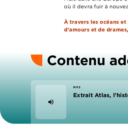
où il devra fuir à nouv
À travers les océans et
d’amours et de drames, 
Contenu ad
MP3
Extrait Atlas, l'his
volume_up