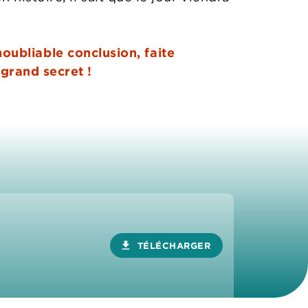
noubliable conclusion, faite
grand secret !
download
TÉLÉCHARGER