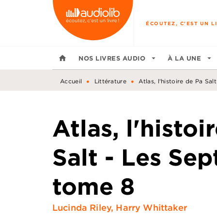
MENU
RECHERCHE
CONTENU
ÉCOUTEZ, C'EST UN LI
home
NOS LIVRES AUDIO
arrow_drop_down
À LA UNE
arrow_drop_down
•
•
Accueil
Littérature
Atlas, l'histoire de Pa Sa
Atlas, l'histoi
Salt - Les Sep
tome 8
Lucinda Riley
,
Harry Whittaker