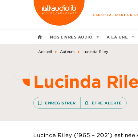
MENU
RECHERCHE
CONTENU
ÉCOUTEZ, C'EST UN LI
home
NOS LIVRES AUDIO
arrow_drop_down
À LA UNE
arrow_drop_down
•
•
Accueil
Auteurs
Lucinda Riley
Lucinda Ril
bookmark_border
ENREGISTRER
notifications_none_outline
ÊTRE ALERTÉ
Lucinda Riley (1965 – 2021) est née 