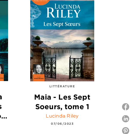
LITTÉRATURE
a
Maia - Les Sept
s
Soeurs, tome 1
o…
Lucinda Riley
P
07/06/2023
P