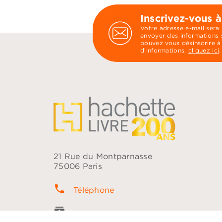
Inscrivez-vous à
Votre adresse e-mail sera
envoyer des informations s
pouvez vous désinscrire à
d’informations,
cliquez ici
.
21 Rue du Montparnasse
75006 Paris
phone
Téléphone
contacts
Questions fréquentes