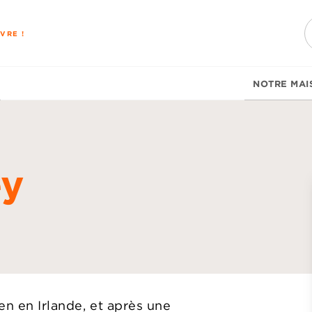
PIED DE PAGE
VRE !
NOTRE MAI
ey
d
en en Irlande, et après une