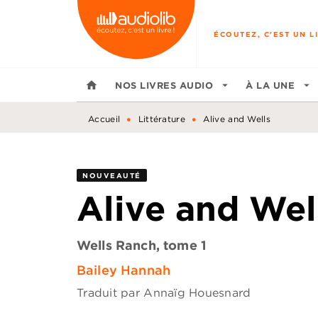
MENU
RECHERCHE
CONTENU
ÉCOUTEZ, C'EST UN LI
home
NOS LIVRES AUDIO
arrow_drop_down
À LA UNE
arrow_drop_down
•
•
Accueil
Littérature
Alive and Wells
NOUVEAUTÉ
Alive and Wel
Wells Ranch, tome 1
Bailey Hannah
Traduit par
Annaïg Houesnard