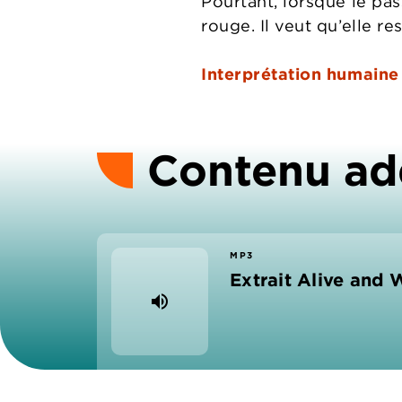
Pourtant, lorsque le pa
rouge. Il veut qu’elle re
Interprétation humaine
Contenu ad
MP3
Extrait Alive and 
volume_up