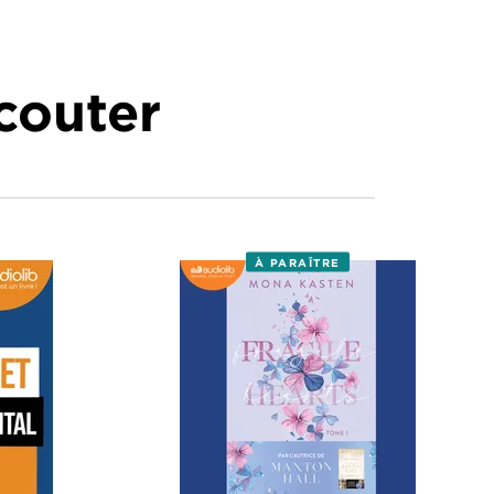
écouter
À PARAÎTRE