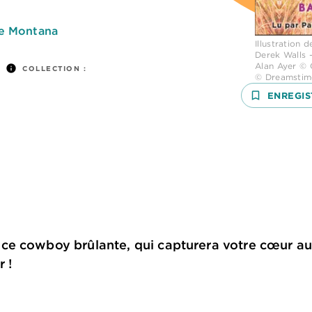
e Montana
Illustration 
Derek Walls 
Alan Ayer © 
info
COLLECTION :
© Dreamstim
bookmark_border
ENREGIS
e cowboy brûlante, qui capturera votre cœur au 
r !