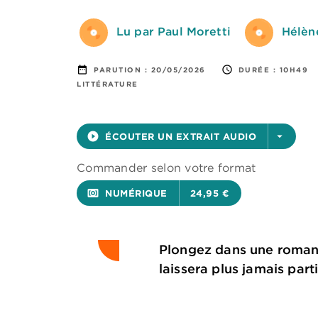
Lu par Paul Moretti
Hélèn
date_range
access_time
PARUTION :
20/05/2026
DURÉE :
10H49
LITTÉRATURE
play_circle_filled
ÉCOUTER UN EXTRAIT AUDIO
arrow_drop_down
Commander selon votre format
surround_sound
NUMÉRIQUE
24,95 €
Plongez dans une romanc
laissera plus jamais parti