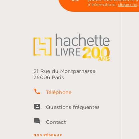
d’informations,
cliquez ici
.
21 Rue du Montparnasse
75006 Paris
phone
Téléphone
contacts
Questions fréquentes
question_answer
Contact
NOS RÉSEAUX