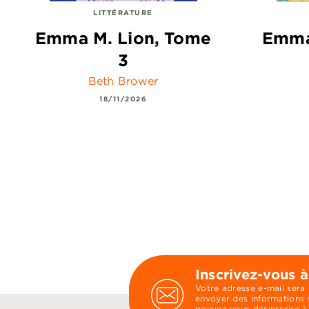
LITTÉRATURE
Emma M. Lion, Tome
Emma
3
Beth Brower
18/11/2026
Inscrivez-vous à
Votre adresse e-mail sera
envoyer des informations s
pouvez vous désinscrire à