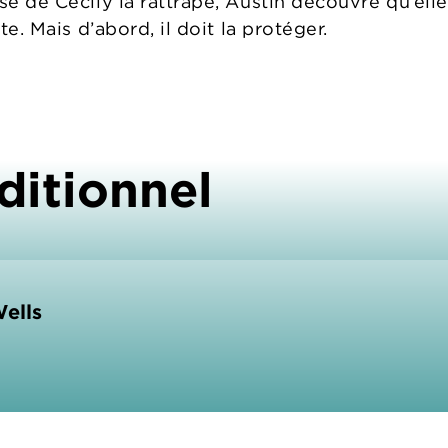
ssé de Cecily la rattrape, Austin découvre qu’el
ste. Mais d’abord, il doit la protéger.
ditionnel
Wells