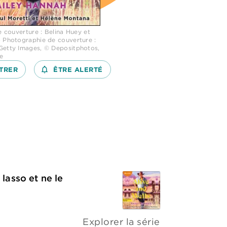
de couverture : Belina Huey et
- Photographie de couverture :
Getty Images, © Depositphotos,
e
TRER
notifications_none_outlined
ÊTRE ALERTÉ
lasso et ne le
Explorer la série