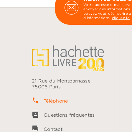
Votre adresse e-mail sera
envoyer des informations s
pouvez vous désinscrire à
d’informations,
cliquez ici
.
21 Rue du Montparnasse
75006 Paris
phone
Téléphone
contacts
Questions fréquentes
question_answer
Contact