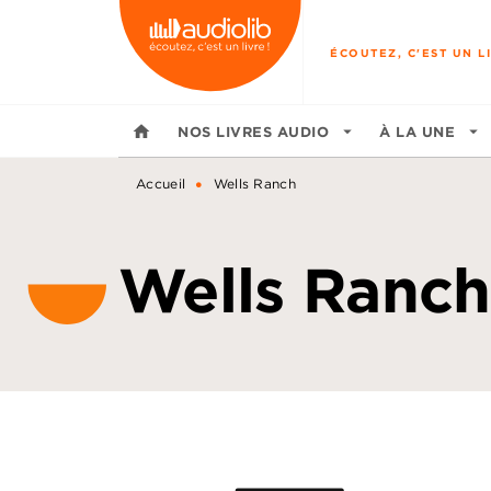
MENU
RECHERCHE
CONTENU
ÉCOUTEZ, C'EST UN LI
home
NOS LIVRES AUDIO
arrow_drop_down
À LA UNE
arrow_drop_down
•
Accueil
Wells Ranch
Wells Ranch