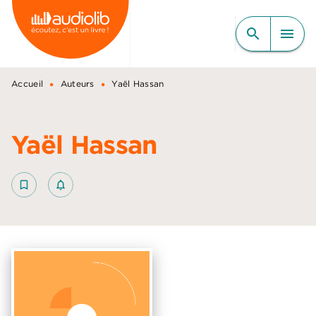
MENU
RECHERCHE
CONTENU
search
menu
PIED DE PAGE
•
•
Accueil
Auteurs
Yaël Hassan
Yaël Hassan
bookmark_border
notifications_none_outlined