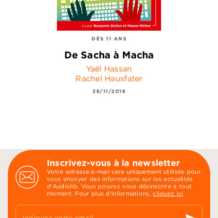
DÈS 11 ANS
De Sacha à Macha
Yaël Hassan
Rachel Hausfater
28/11/2018
Inscrivez-vous à la newsletter
Votre adresse e-mail sera uniquement utilisée pour
vous envoyer des informations sur les actualités
d'Audiolib. Vous pouvez vous désinscrire à tout
moment. Pour plus d’informations,
cliquez ici
.
Indiquez votre email