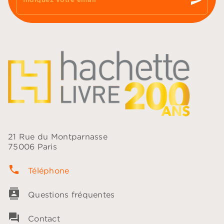
send
21 Rue du Montparnasse
75006 Paris
phone
Téléphone
contacts
Questions fréquentes
question_answer
Contact