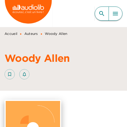
MENU
RECHERCHE
CONTENU
search
menu
PIED DE PAGE
•
•
Accueil
Auteurs
Woody Allen
Woody Allen
bookmark_border
notifications_none_outlined