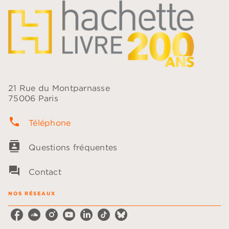
21 Rue du Montparnasse
75006 Paris
phone
Téléphone
contacts
Questions fréquentes
question_answer
Contact
NOS RÉSEAUX