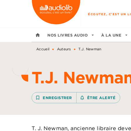
MENU
RECHERCHE
CONTENU
ÉCOUTEZ, C'EST UN LI
home
NOS LIVRES AUDIO
arrow_drop_down
À LA UNE
arrow_drop_down
•
•
Accueil
Auteurs
T.J. Newman
T.J. Newma
bookmark_border
ENREGISTRER
notifications_none_outline
ÊTRE ALERTÉ
T. J. Newman, ancienne libraire deven