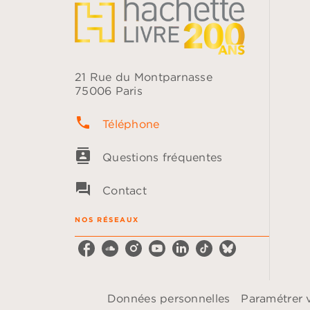
21 Rue du Montparnasse
75006 Paris
phone
Téléphone
contacts
Questions fréquentes
question_answer
Contact
NOS RÉSEAUX
Données personnelles
Paramétrer 