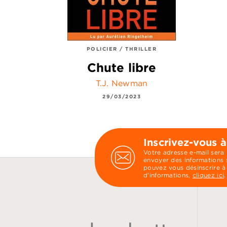
POLICIER / THRILLER
Chute libre
T.J. Newman
29/03/2023
Inscrivez-vous à
Votre adresse e-mail sera
envoyer des informations s
pouvez vous désinscrire à
d’informations,
cliquez ici
.