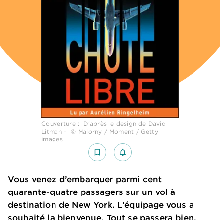
Couverture : D’après le design de David
Litman - © Malorny / Moment / Getty
Images
bookmark_border
notifications_none_outlined
Vous venez d’embarquer parmi cent
quarante-quatre passagers sur un vol à
destination de New York. L’équipage vous a
souhaité la bienvenue. Tout se passera bien.