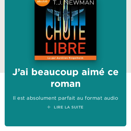
J’ai beaucoup aimé ce
J’ai beaucoup aimé ce
roman
roman
add
Il est absolument parfait au format audio
Il est absolument parfait au format audio
add
add
LIRE LA SUITE
LIRE LA SUITE
add
add