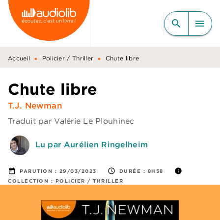
MENU
RECHERCHE
CONTENU
search
menu
PIED DE PAGE
•
•
Accueil
Policier / Thriller
Chute libre
Chute libre
T.J. Newman
Traduit par
Valérie Le Plouhinec
Lu par Aurélien Ringelheim
date_range
access_time
info
PARUTION :
29/03/2023
DURÉE :
8H58
COLLECTION :
POLICIER / THRILLER