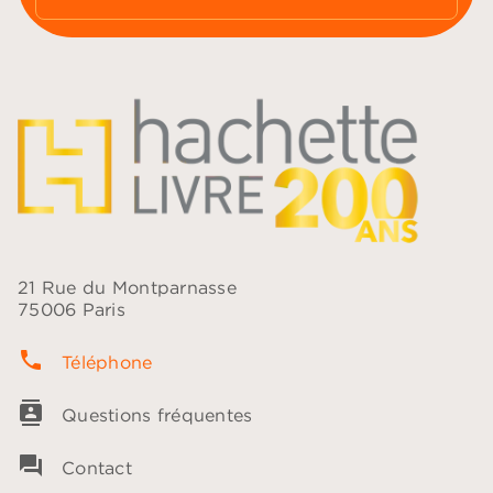
21 Rue du Montparnasse
75006 Paris
phone
Téléphone
contacts
Questions fréquentes
question_answer
Contact