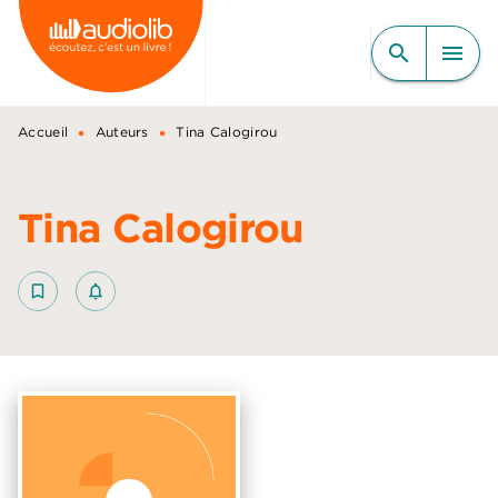
MENU
RECHERCHE
CONTENU
search
menu
PIED DE PAGE
•
•
Accueil
Auteurs
Tina Calogirou
Tina Calogirou
bookmark_border
notifications_none_outlined