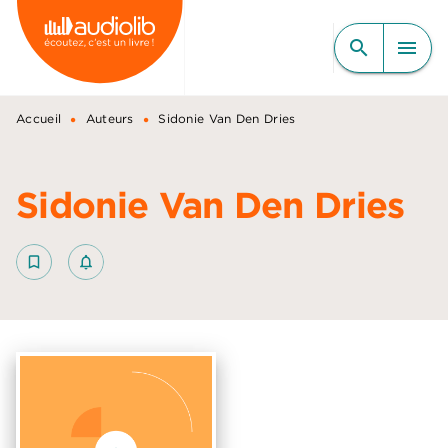
MENU
RECHERCHE
CONTENU
search
menu
PIED DE PAGE
•
•
Accueil
Auteurs
Sidonie Van Den Dries
Sidonie Van Den Dries
bookmark_border
notifications_none_outlined