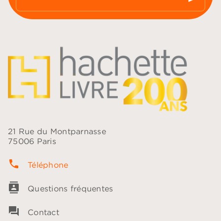
21 Rue du Montparnasse
75006 Paris
phone
Téléphone
contacts
Questions fréquentes
question_answer
Contact