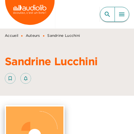
MENU
RECHERCHE
CONTENU
search
menu
PIED DE PAGE
•
•
Accueil
Auteurs
Sandrine Lucchini
Sandrine Lucchini
bookmark_border
notifications_none_outlined