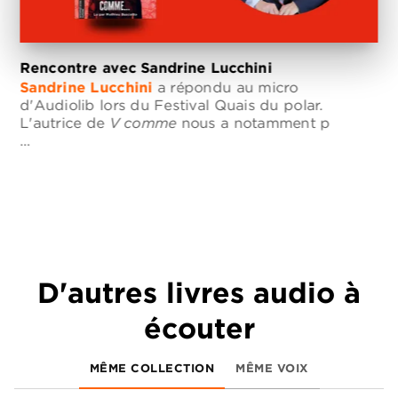
Rencontre avec Sandrine Lucchini
Sandrine Lucchini
a répondu au micro
d'Audiolib lors du Festival Quais du polar.
L'autrice de
V comme
nous a notamment p
…
D'autres livres audio à
écouter
MÊME COLLECTION
MÊME VOIX