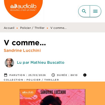
MENU
RECHERCHE
CONTENU
search
menu
PIED DE PAGE
•
•
Accueil
Policier / Thriller
V comme...
V comme...
Sandrine Lucchini
Lu par Mathieu Buscatto
date_range
access_time
info
PARUTION :
25/03/2026
DURÉE :
8H10
COLLECTION :
POLICIER / THRILLER