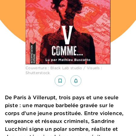
Couverture : Black Lab studio / Visuels :
Shutterstock
bookmark_border
notifications_none_outlined
De Paris à Villerupt, trois pays et une seule
piste : une marque barbelée gravée sur le
corps d’une jeune prostituée. Entre violence,
vengeance et réseaux criminels, Sandrine
Lucchini signe un polar sombre, réaliste et