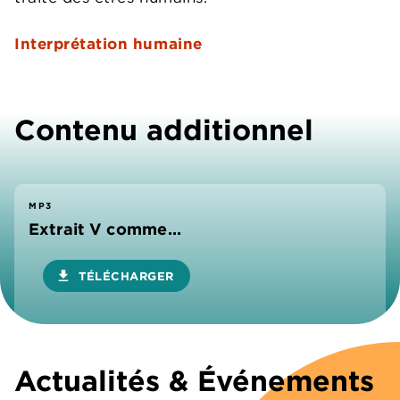
Interprétation humaine
Contenu additionnel
MP3
Extrait V comme...
download
TÉLÉCHARGER
Actualités & Événements