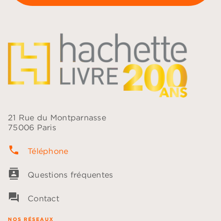
21 Rue du Montparnasse
75006 Paris
phone
Téléphone
contacts
Questions fréquentes
question_answer
Contact
NOS RÉSEAUX