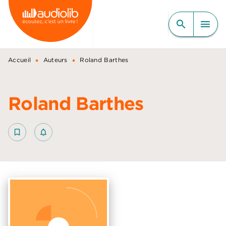
MENU
RECHERCHE
CONTENU
search
menu
PIED DE PAGE
•
•
Accueil
Auteurs
Roland Barthes
Roland Barthes
bookmark_border
notifications_none_outlined