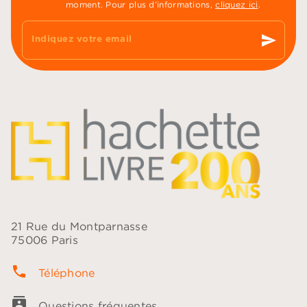
moment. Pour plus d’informations,
cliquez ici
.
send
Indiquez votre email
21 Rue du Montparnasse
75006 Paris
phone
Téléphone
contacts
Questions fréquentes