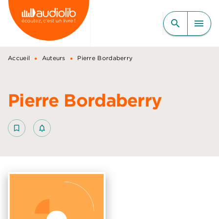
MENU
RECHERCHE
CONTENU
search
menu
PIED DE PAGE
•
•
Accueil
Auteurs
Pierre Bordaberry
Pierre Bordaberry
bookmark_border
notifications_none_outlined