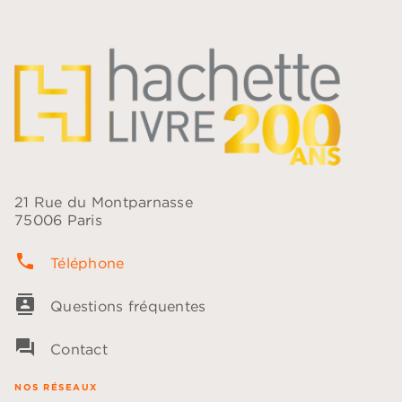
21 Rue du Montparnasse
75006 Paris
phone
Téléphone
contacts
Questions fréquentes
question_answer
Contact
NOS RÉSEAUX