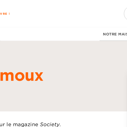
PIED DE PAGE
VRE !
NOTRE MAI
amoux
d
our le magazine
Society
.