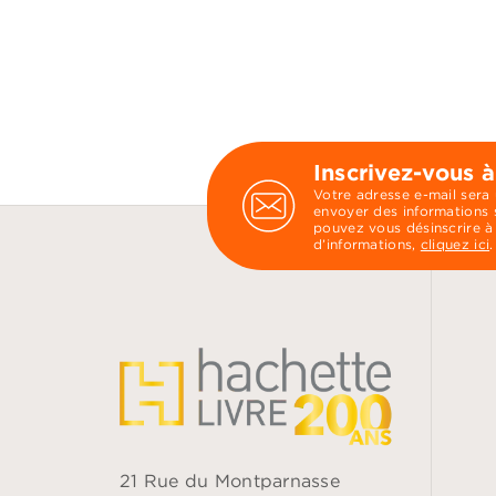
Inscrivez-vous à
Votre adresse e-mail sera
envoyer des informations s
pouvez vous désinscrire à
d’informations,
cliquez ici
.
21 Rue du Montparnasse