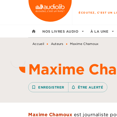
MENU
RECHERCHE
CONTENU
ÉCOUTEZ, C'EST UN LI
home
NOS LIVRES AUDIO
arrow_drop_down
À LA UNE
arrow_drop_down
•
•
Accueil
Auteurs
Maxime Chamoux
Maxime Ch
bookmark_border
ENREGISTRER
notifications_none_outline
ÊTRE ALERTÉ
Maxime Chamoux
est journaliste p