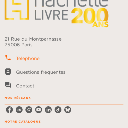
21 Rue du Montparnasse
75006 Paris
phone
Téléphone
contacts
Questions fréquentes
question_answer
Contact
NOS RÉSEAUX
NOTRE CATALOGUE