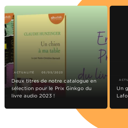
ACTUALITÉ
05/05/2023
Deux titres de notre catalogue en
ACT
sélection pour le Prix Ginkgo du
Un g
livre audio 2023 !
Lafo