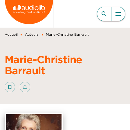
MENU
RECHERCHE
CONTENU
search
menu
PIED DE PAGE
•
•
Accueil
Auteurs
Marie-Christine Barrault
Marie-Christine
Barrault
bookmark_border
notifications_none_outlined