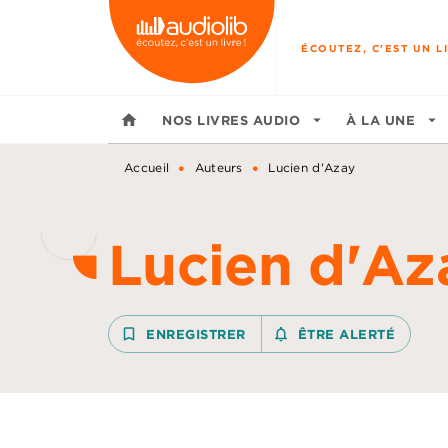
MENU
RECHERCHE
CONTENU
ÉCOUTEZ, C'EST UN LI
home
NOS LIVRES AUDIO
arrow_drop_down
À LA UNE
arrow_drop_down
•
•
Accueil
Auteurs
Lucien d'Azay
Lucien d'Az
bookmark_border
ENREGISTRER
notifications_none_outline
ÊTRE ALERTÉ