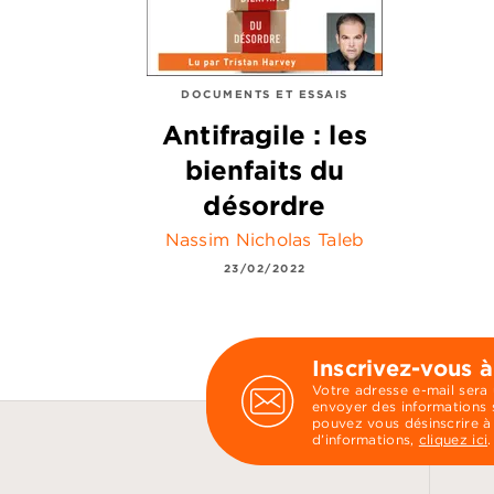
DOCUMENTS ET ESSAIS
Antifragile : les
bienfaits du
désordre
Nassim Nicholas Taleb
23/02/2022
Inscrivez-vous à
Votre adresse e-mail sera
envoyer des informations s
pouvez vous désinscrire à
d’informations,
cliquez ici
.