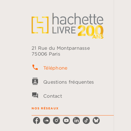
21 Rue du Montparnasse
75006 Paris
phone
Téléphone
contacts
Questions fréquentes
question_answer
Contact
NOS RÉSEAUX