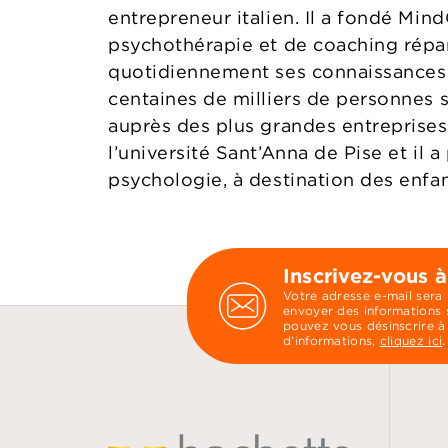
entrepreneur italien. Il a fondé Min
psychothérapie et de coaching réparti
quotidiennement ses connaissances 
centaines de milliers de personnes s
auprès des plus grandes entreprises.
l’université Sant’Anna de Pise et il
psychologie, à destination des enfan
Inscrivez-vous à
Votre adresse e-mail sera
envoyer des informations s
pouvez vous désinscrire à
d’informations,
cliquez ici
.