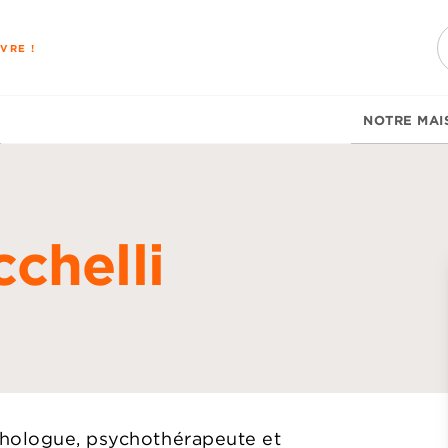
PIED DE PAGE
VRE !
NOTRE MAI
chelli
d
chologue, psychothérapeute et