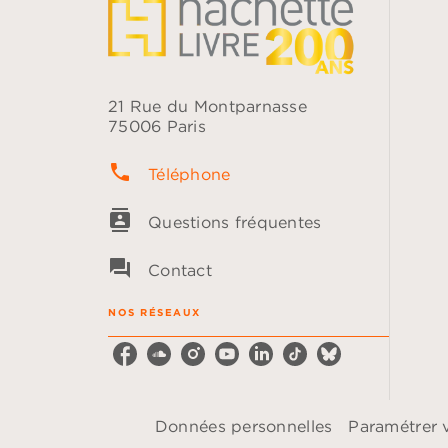
21 Rue du Montparnasse
75006 Paris
phone
Téléphone
contacts
Questions fréquentes
question_answer
Contact
NOS RÉSEAUX
Données personnelles
Paramétrer 