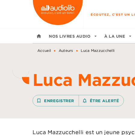
MENU
RECHERCHE
CONTENU
ÉCOUTEZ, C'EST UN LI
home
NOS LIVRES AUDIO
arrow_drop_down
À LA UNE
arrow_drop_down
•
•
Accueil
Auteurs
Luca Mazzucchelli
Luca Mazzuc
bookmark_border
ENREGISTRER
notifications_none_outline
ÊTRE ALERTÉ
Luca Mazzucchelli est un jeune psy