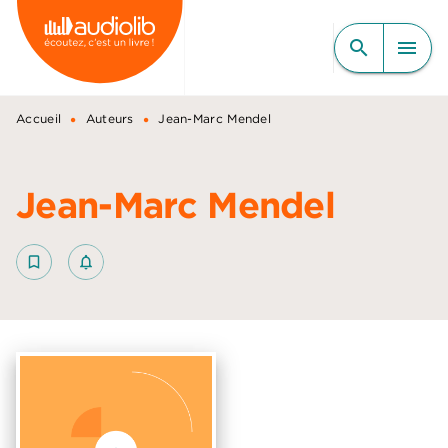
MENU
RECHERCHE
CONTENU
search
menu
PIED DE PAGE
•
•
Accueil
Auteurs
Jean-Marc Mendel
Jean-Marc Mendel
bookmark_border
notifications_none_outlined