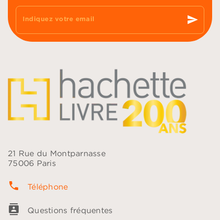
send
Indiquez votre email
21 Rue du Montparnasse
75006 Paris
phone
Téléphone
contacts
Questions fréquentes