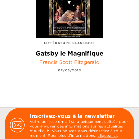
LITTÉRATURE CLASSIQUE
Gatsby le Magnifique
Francis Scott Fitzgerald
02/05/2013
Inscrivez-vous à la newsletter
Votre adresse e-mail sera uniquement utilisée pour
vous envoyer des informations sur les actualités
d'Audiolib. Vous pouvez vous désinscrire à tout
moment. Pour plus d’informations,
cliquez ici
.