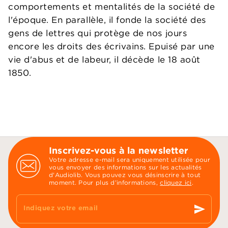
comportements et mentalités de la société de
l'époque. En parallèle, il fonde la société des
gens de lettres qui protège de nos jours
encore les droits des écrivains. Epuisé par une
vie d'abus et de labeur, il décède le 18 août
1850.
Inscrivez-vous à la newsletter
Votre adresse e-mail sera uniquement utilisée pour
vous envoyer des informations sur les actualités
d'Audiolib. Vous pouvez vous désinscrire à tout
moment. Pour plus d’informations,
cliquez ici
.
send
Indiquez votre email