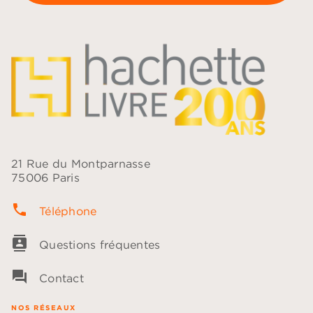
21 Rue du Montparnasse
75006 Paris
phone
Téléphone
contacts
Questions fréquentes
question_answer
Contact
NOS RÉSEAUX