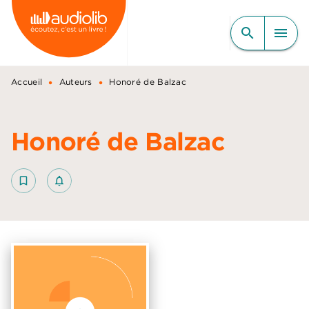
MENU
RECHERCHE
CONTENU
search
menu
PIED DE PAGE
•
•
Accueil
Auteurs
Honoré de Balzac
Honoré de Balzac
bookmark_border
notifications_none_outlined