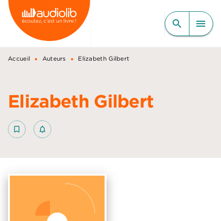
MENU
RECHERCHE
CONTENU
search
menu
PIED DE PAGE
•
•
Accueil
Auteurs
Elizabeth Gilbert
Elizabeth Gilbert
bookmark_border
notifications_none_outlined