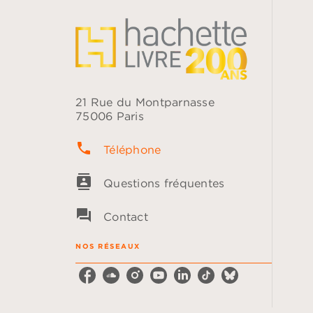
21 Rue du Montparnasse
75006 Paris
phone
Téléphone
contacts
Questions fréquentes
question_answer
Contact
NOS RÉSEAUX