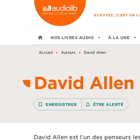
MENU
RECHERCHE
CONTENU
ÉCOUTEZ, C'EST UN LI
home
NOS LIVRES AUDIO
arrow_drop_down
À LA UNE
arrow_drop_down
•
•
Accueil
Auteurs
David Allen
David Allen
bookmark_border
ENREGISTRER
notifications_none_outline
ÊTRE ALERTÉ
David Allen est l’un des penseurs les