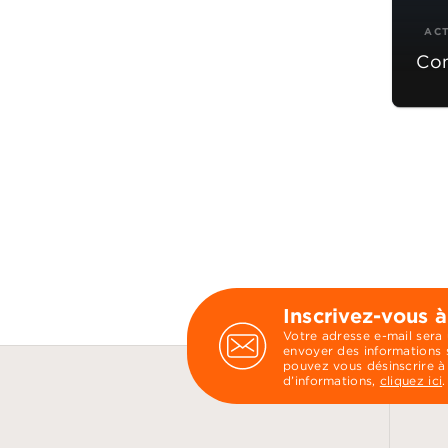
AC
Com
Inscrivez-vous à
Votre adresse e-mail sera
envoyer des informations s
pouvez vous désinscrire à
d’informations,
cliquez ici
.