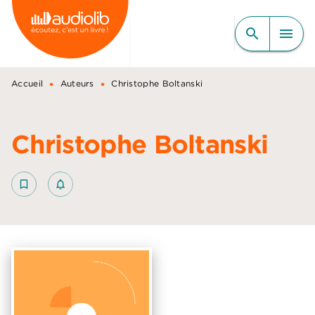
MENU
RECHERCHE
CONTENU
search
menu
PIED DE PAGE
•
•
Accueil
Auteurs
Christophe Boltanski
Christophe Boltanski
bookmark_border
notifications_none_outlined