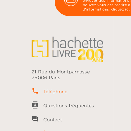
envoyer des informations s
pouvez vous désinscrire à
d’informations,
cliquez ici
.
21 Rue du Montparnasse
75006 Paris
phone
Téléphone
contacts
Questions fréquentes
question_answer
Contact