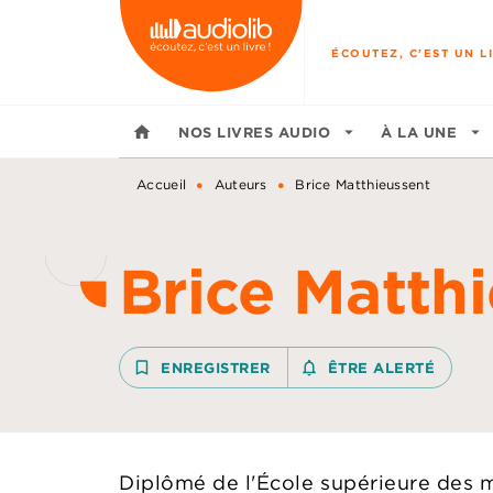
MENU
RECHERCHE
CONTENU
ÉCOUTEZ, C'EST UN LI
home
NOS LIVRES AUDIO
arrow_drop_down
À LA UNE
arrow_drop_down
•
•
Accueil
Auteurs
Brice Matthieussent
Brice Matth
bookmark_border
ENREGISTRER
notifications_none_outline
ÊTRE ALERTÉ
Diplômé de l'École supérieure des m