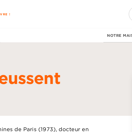
PIED DE PAGE
VRE !
NOTRE MAI
ieussent
d
ines de Paris (1973), docteur en