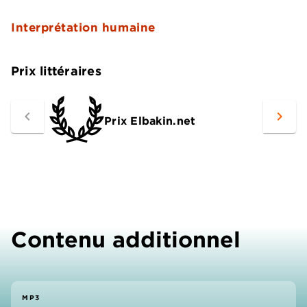
Interprétation humaine
Prix littéraires
navigate_before
navigate_next
Prix Elbakin.net
Contenu additionnel
MP3