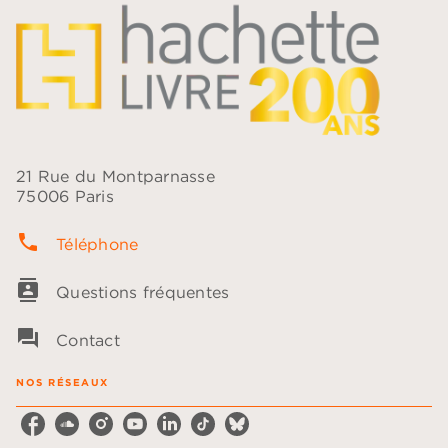
21 Rue du Montparnasse
75006 Paris
phone
Téléphone
contacts
Questions fréquentes
question_answer
Contact
NOS RÉSEAUX