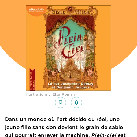
Illustrations : Elsa Roman
bookmark_border
notifications_none_outlined
Dans un monde où l’art décide du réel, une
jeune fille sans don devient le grain de sable
qui pourrait enrayer la machine.
Plein-ciel
est