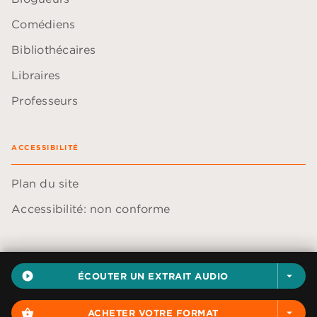
Comédiens
Bibliothécaires
Libraires
Professeurs
ACCESSIBILITÉ
Plan du site
Accessibilité: non conforme
play_circle_filled
ÉCOUTER UN EXTRAIT AUDIO
arrow_drop_down
Données personnelles
Paramétrer vos cookies
shopping_basket
ACHETER VOTRE FORMAT
arrow_drop_down