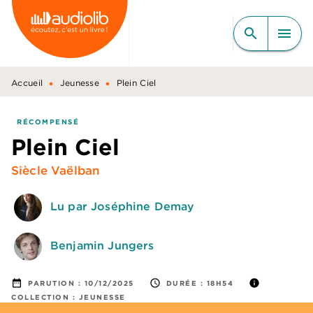
MENU
RECHERCHE
CONTENU
search
menu
PIED DE PAGE
•
•
Accueil
Jeunesse
Plein Ciel
RÉCOMPENSÉ
Plein Ciel
Siècle Vaëlban
Lu par Joséphine Demay
Benjamin Jungers
date_range
access_time
info
PARUTION :
10/12/2025
DURÉE :
18H54
COLLECTION :
JEUNESSE