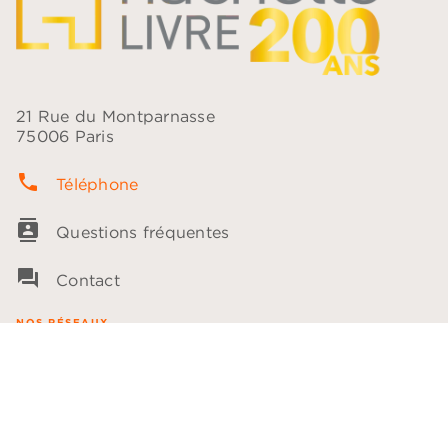
21 Rue du Montparnasse
75006 Paris
phone
Téléphone
contacts
Questions fréquentes
question_answer
Contact
NOS RÉSEAUX
NOTRE CATALOGUE