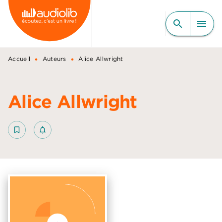
MENU
RECHERCHE
CONTENU
search
menu
PIED DE PAGE
•
•
Accueil
Auteurs
Alice Allwright
Alice Allwright
bookmark_border
notifications_none_outlined