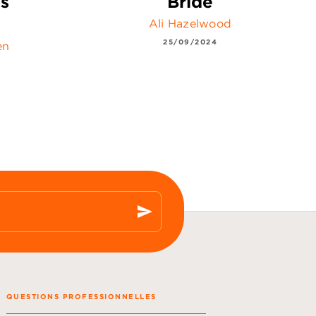
es
Bride
Ali Hazelwood
25/09/2024
en
send
QUESTIONS PROFESSIONNELLES