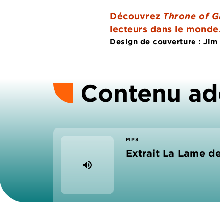
Découvrez
Throne of G
lecteurs dans le monde
Design de couverture : Jim
Contenu ad
MP3
Extrait La Lame de
volume_up