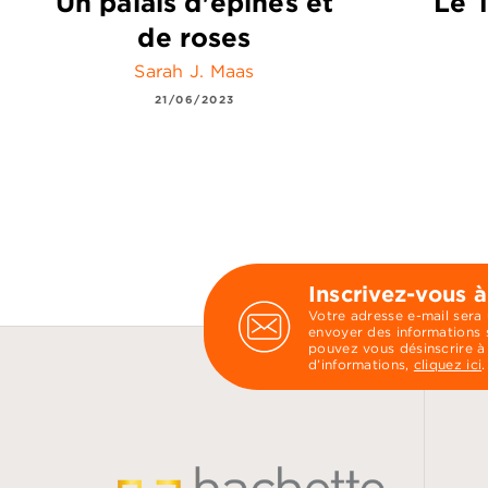
Un palais d'épines et
Le 
de roses
Sarah J. Maas
21/06/2023
Inscrivez-vous à
Votre adresse e-mail sera
envoyer des informations s
pouvez vous désinscrire à
d’informations,
cliquez ici
.