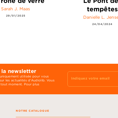
Trône de verre
Le Pont d
tempêtes
Sarah J. Maas
29/01/2025
Danielle L. Jens
24/04/2024
 la newsletter
 uniquement utilisée pour vous
Indiquez votre email
ur les actualités d'Audiolib. Vous
 tout moment. Pour plus
NOTRE CATALOGUE