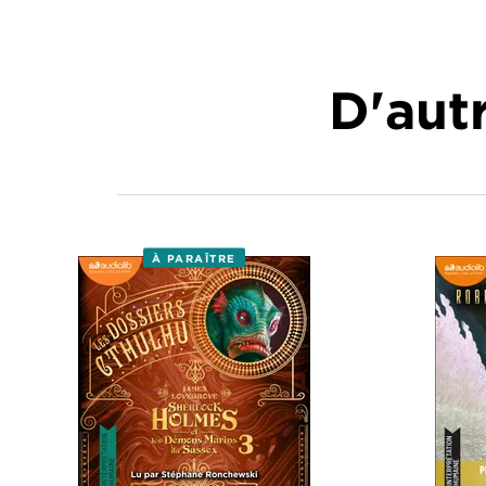
D'autr
À PARAÎTRE