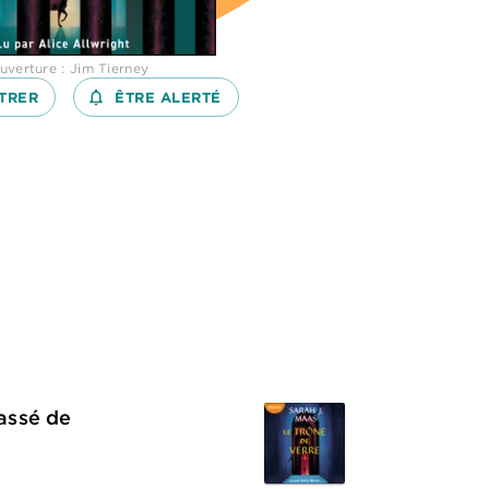
uverture : Jim Tierney
TRER
notifications_none_outlined
ÊTRE ALERTÉ
passé de