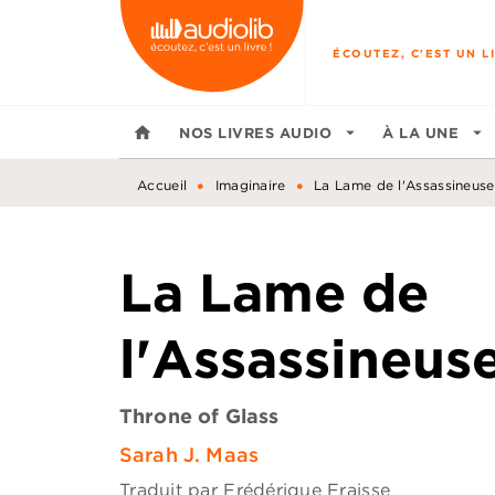
MENU
RECHERCHE
CONTENU
ÉCOUTEZ, C'EST UN LI
home
NOS LIVRES AUDIO
arrow_drop_down
À LA UNE
arrow_drop_down
•
•
Accueil
Imaginaire
La Lame de l'Assassineuse
La Lame de
l'Assassineus
Throne of Glass
Sarah J. Maas
Traduit par
Frédérique Fraisse