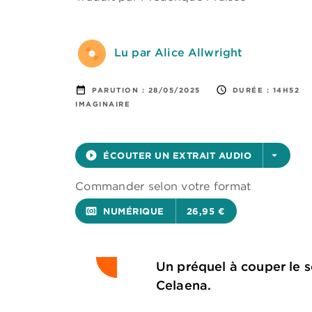
Lu par Alice Allwright
date_range
access_time
PARUTION :
28/05/2025
DURÉE :
14H52
IMAGINAIRE
play_circle_filled
ÉCOUTER UN EXTRAIT AUDIO
arrow_drop_down
Commander selon votre format
surround_sound
NUMÉRIQUE
26,95 €
Un préquel à couper le so
Celaena.