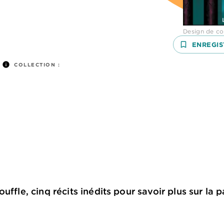
Design de co
bookmark_border
ENREGIS
info
COLLECTION :
uffle, cinq récits inédits pour savoir plus sur la 