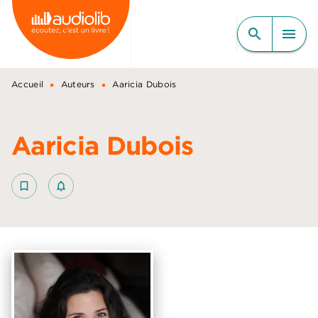
MENU
RECHERCHE
CONTENU
search
menu
PIED DE PAGE
•
•
Accueil
Auteurs
Aaricia Dubois
Aaricia Dubois
bookmark_border
notifications_none_outlined