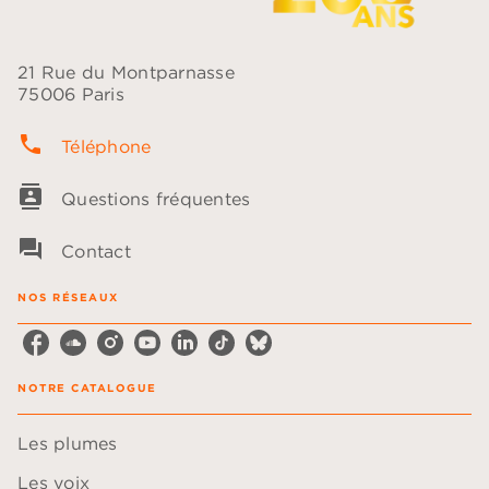
21 Rue du Montparnasse
75006 Paris
phone
Téléphone
contacts
Questions fréquentes
question_answer
Contact
NOS RÉSEAUX
NOTRE CATALOGUE
Les plumes
Les voix