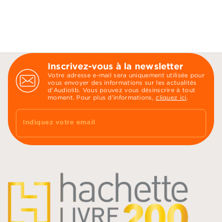
Inscrivez-vous à la newsletter
Votre adresse e-mail sera uniquement utilisée pour
vous envoyer des informations sur les actualités
d'Audiolib. Vous pouvez vous désinscrire à tout
moment. Pour plus d’informations,
cliquez ici
.
Indiquez votre email