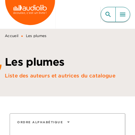
MENU
RECHERCHE
CONTENU
search
menu
PIED DE PAGE
•
Accueil
Les plumes
Les plumes
Liste des auteurs et autrices du catalogue
arrow_drop_down
ORDRE ALPHABÉTIQUE