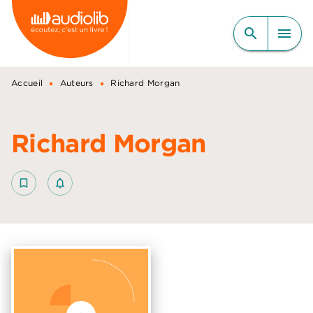
MENU
RECHERCHE
CONTENU
search
menu
PIED DE PAGE
•
•
Accueil
Auteurs
Richard Morgan
Richard Morgan
bookmark_border
notifications_none_outlined