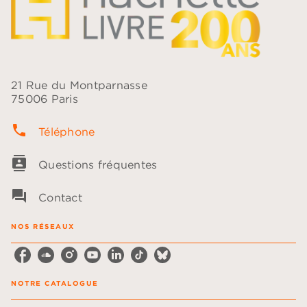
21 Rue du Montparnasse
75006 Paris
phone
Téléphone
contacts
Questions fréquentes
question_answer
Contact
NOS RÉSEAUX
NOTRE CATALOGUE