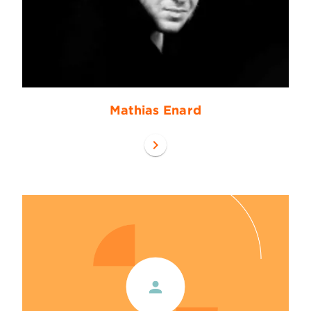
Mathias Enard
chevron_right