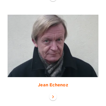
Jean Echenoz
chevron_right