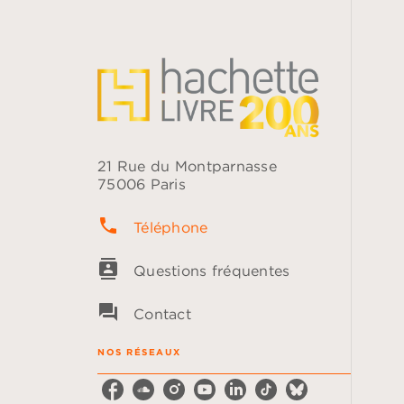
21 Rue du Montparnasse
75006 Paris
phone
Téléphone
contacts
Questions fréquentes
question_answer
Contact
NOS RÉSEAUX