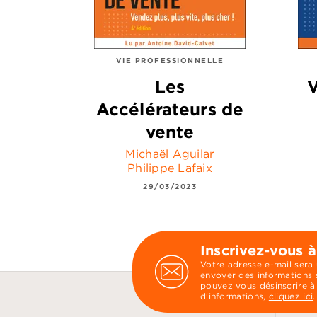
VIE PROFESSIONNELLE
Les
V
Accélérateurs de
vente
Michaël Aguilar
Philippe Lafaix
29/03/2023
Inscrivez-vous à
Votre adresse e-mail sera
envoyer des informations s
pouvez vous désinscrire à
d’informations,
cliquez ici
.