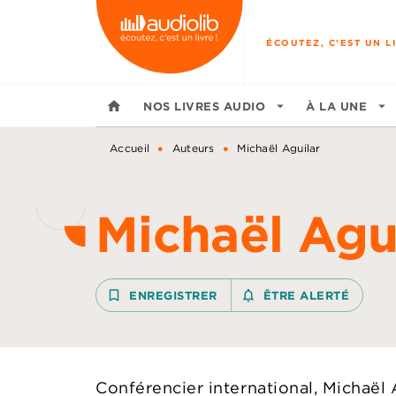
MENU
RECHERCHE
CONTENU
ÉCOUTEZ, C'EST UN LI
home
NOS LIVRES AUDIO
arrow_drop_down
À LA UNE
arrow_drop_down
•
•
Accueil
Auteurs
Michaël Aguilar
Michaël Agu
bookmark_border
ENREGISTRER
notifications_none_outline
ÊTRE ALERTÉ
Conférencier international, Michaël 