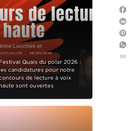
P
P
ACTUALITÉ
09/03/2026
link
C
Festival Quais du polar 2026 :
les candidatures pour notre
concours de lecture à voix
haute sont ouvertes