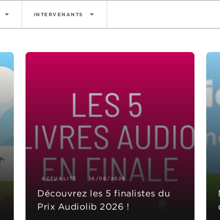
arrow_drop_down
arrow_drop_down
INTERVENANTS
ACTUALITÉ
16/06/2026
Découvrez les 5 finalistes du
Prix Audiolib 2026 !