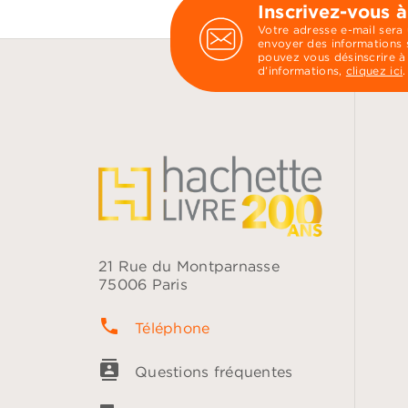
Inscrivez-vous à
Votre adresse e-mail sera
envoyer des informations s
pouvez vous désinscrire à
d’informations,
cliquez ici
.
21 Rue du Montparnasse
75006 Paris
phone
Téléphone
contacts
Questions fréquentes