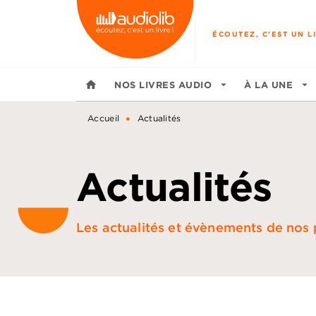
MENU
RECHERCHE
CONTENU
ÉCOUTEZ, C'EST UN LI
home
NOS LIVRES AUDIO
arrow_drop_down
À LA UNE
arrow_drop_down
•
Accueil
Actualités
Actualités
Les actualités et évènements de nos p