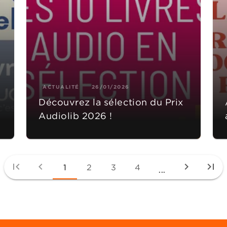
ACTUALITÉ
26/01/2026
Découvrez la sélection du Prix
Audiolib 2026 !
first_page
chevron_left
chevron_right
last_page
1
2
3
4
...