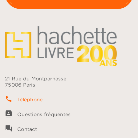
21 Rue du Montparnasse
75006 Paris
phone
Téléphone
contacts
Questions fréquentes
question_answer
Contact