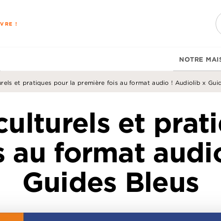
PIED DE PAGE
VRE !
NOTRE MAI
rels et pratiques pour la première fois au format audio ! Audiolib x Gui
ulturels et prat
s au format audio
Guides Bleus