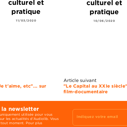
culturel et
culturel et
pratique
pratique
11/03/2020
10/06/2020
Article suivant
 t'aime, etc"... sur
"Le Capital au XXIe siècl
film-documentaire
 la newsletter
 uniquement utilisée pour vous
Indiquez votre email
ur les actualités d'Audiolib. Vous
 tout moment. Pour plus