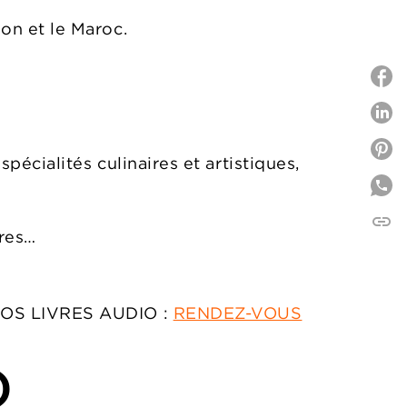
pon et le Maroc.
P
P
écialités culinaires et artistiques,
link
C
ires…
OS LIVRES AUDIO :
RENDEZ-VOUS
)