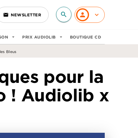
search
personn
keyboard_arrow_down
email
NEWSLETTER
search
SON
arrow_drop_down
PRIX AUDIOLIB
arrow_drop_down
BOUTIQUE CD
des Bleus
iques pour la
 ! Audiolib x