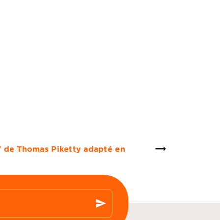
e" de Thomas Piketty adapté en
send