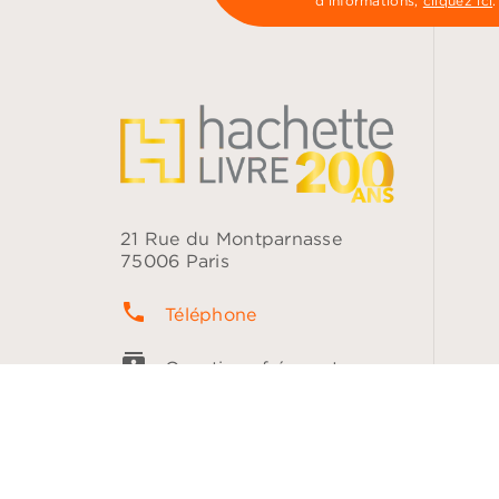
d’informations,
cliquez ici
.
21 Rue du Montparnasse
75006 Paris
phone
Téléphone
contacts
Questions fréquentes
question_answer
Contact
NOS RÉSEAUX