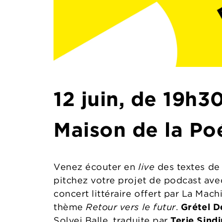
12 juin, de 19h3
Maison de la Poé
Venez écouter en
live
des textes de
pitchez votre projet de podcast ave
concert littéraire offert par La Mach
thème
Retour vers le futur
.
Grétel D
Solvej Balle, traduite par
Terje Sindi