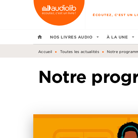
MENU
RECHERCHE
CONTENU
ÉCOUTEZ, C'EST UN LI
home
NOS LIVRES AUDIO
arrow_drop_down
À LA UNE
arrow_drop_down
•
•
Accueil
Toutes les actualités
Notre programm
Notre prog