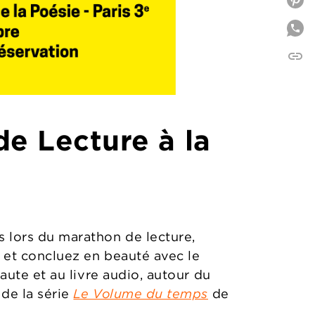
P
link
C
de Lecture à la
s lors du marathon de lecture,
et concluez en beauté avec le
haute et au livre audio, autour du
 de la série
Le Volume du temps
de