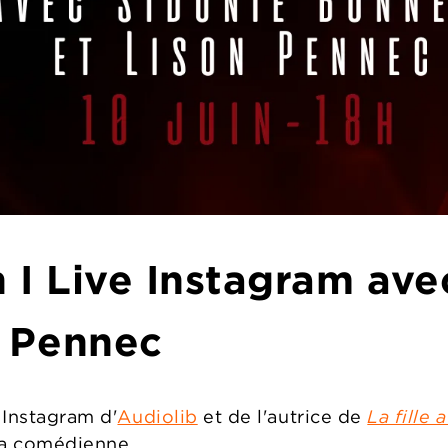
9h I Live Instagram av
n Pennec
Instagram d'
Audiolib
et de l'autrice de
La fille 
 la comédienne.