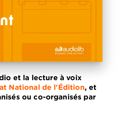
io et la lecture à voix
t National de l'Édition
, et
anisés ou co-organisés par