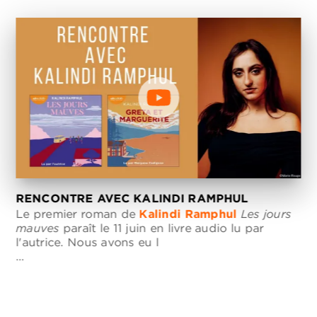
RENCONTRE AVEC KALINDI RAMPHUL
Le premier roman de
Kalindi Ramphul
Les jours
mauves
paraît le 11 juin en livre audio lu par
l'autrice. Nous avons eu l
…