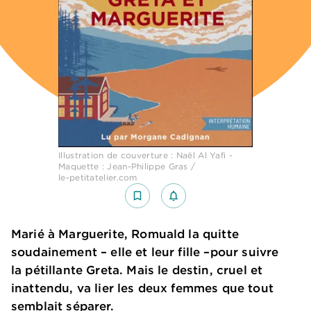
Illustration de couverture : Naël Al Yafi -
Maquette : Jean-Philippe Gras /
le-petitatelier.com
bookmark_border
notifications_none_outlined
Marié à Marguerite, Romuald la quitte
soudainement – elle et leur fille –pour suivre
la pétillante Greta. Mais le destin, cruel et
inattendu, va lier les deux femmes que tout
semblait séparer.