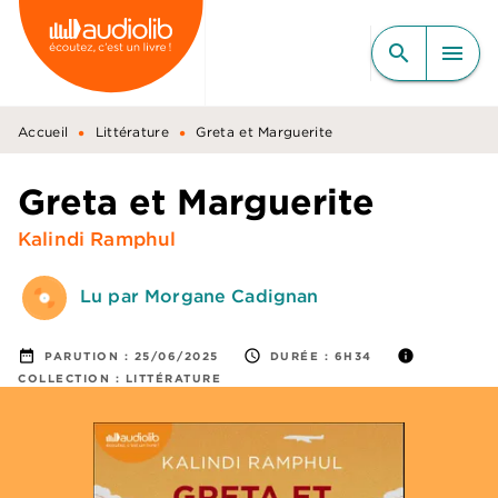
MENU
RECHERCHE
CONTENU
search
menu
PIED DE PAGE
•
•
Accueil
Littérature
Greta et Marguerite
Greta et Marguerite
Kalindi Ramphul
Lu par Morgane Cadignan
date_range
access_time
info
PARUTION :
25/06/2025
DURÉE :
6H34
COLLECTION :
LITTÉRATURE