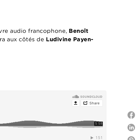
livre audio francophone,
Benoît
era aux côtés de
Ludivine Payen-
P