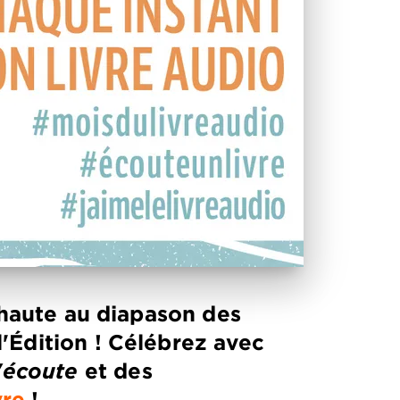
x haute au diapason des
'Édition ! Célébrez avec
s'écoute
et des
vre
!