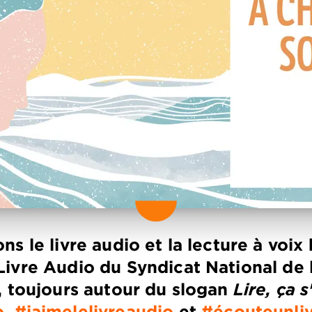
ns le livre audio et la lecture à voi
ivre Audio du Syndicat National de l
, toujours autour du slogan
Lire, ça 
o
,
#jaimelelivreaudio
et
#écouteunli