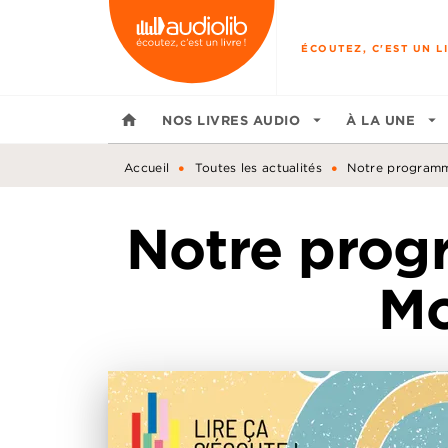
MENU
RECHERCHE
CONTENU
ÉCOUTEZ, C'EST UN LI
home
NOS LIVRES AUDIO
arrow_drop_down
À LA UNE
arrow_drop_down
•
•
Accueil
Toutes les actualités
Notre programme
Notre prog
Mo