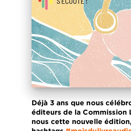
Déjà 3 ans que nous célébro
éditeurs de la Commission L
nous cette nouvelle édition
hashtags
#moisdulivreaudi