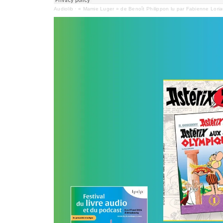
Audiolib
·
« Mamie Luger » de Benoît Philippon lu par Fabienne Lori