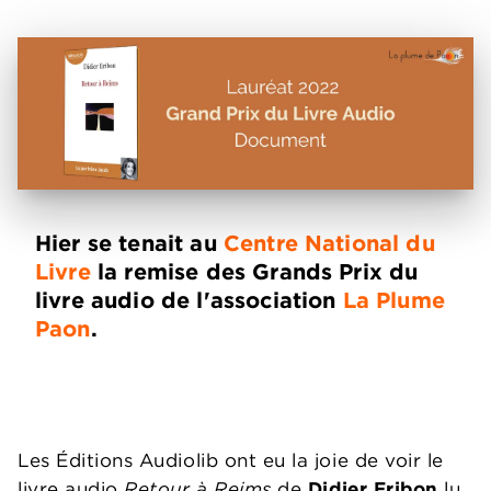
Hier se tenait au
Centre National du
Livre
la remise des Grands Prix du
livre audio de l'association
La Plume
Paon
.
Les Éditions Audiolib ont eu la joie de voir le
livre audio
Retour à Reims
de
Didier Eribon
lu