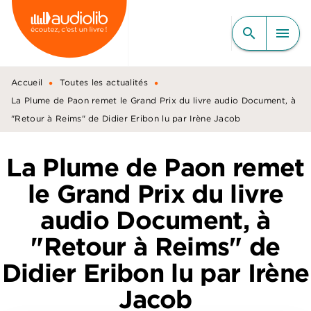
MENU
RECHERCHE
CONTENU
search
menu
PIED DE PAGE
•
•
Accueil
Toutes les actualités
La Plume de Paon remet le Grand Prix du livre audio Document, à
"Retour à Reims" de Didier Eribon lu par Irène Jacob
La Plume de Paon remet
le Grand Prix du livre
audio Document, à
"Retour à Reims" de
Didier Eribon lu par Irène
Jacob