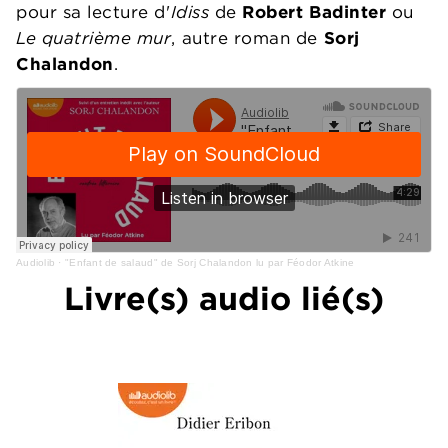
pour sa lecture d'
Idiss
de
Robert Badinter
ou
Le quatrième mur
, autre roman de
Sorj
Chalandon
.
Audiolib
·
"Enfant de salaud" de Sorj Chalandon lu par Féodor Atkine
Livre(s) audio lié(s)