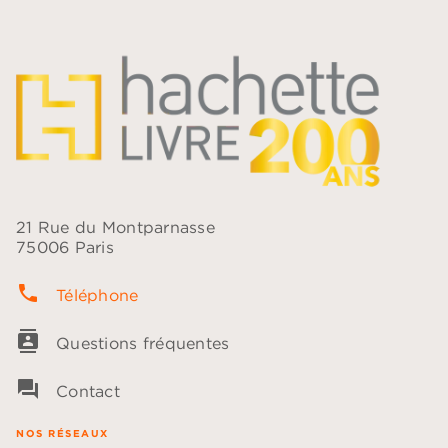
21 Rue du Montparnasse
75006 Paris
phone
Téléphone
contacts
Questions fréquentes
question_answer
Contact
NOS RÉSEAUX