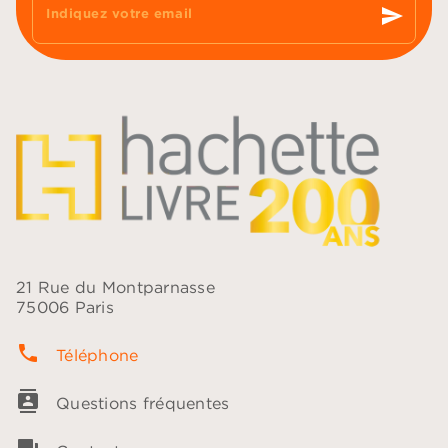
send
Indiquez votre email
21 Rue du Montparnasse
75006 Paris
phone
Téléphone
contacts
Questions fréquentes