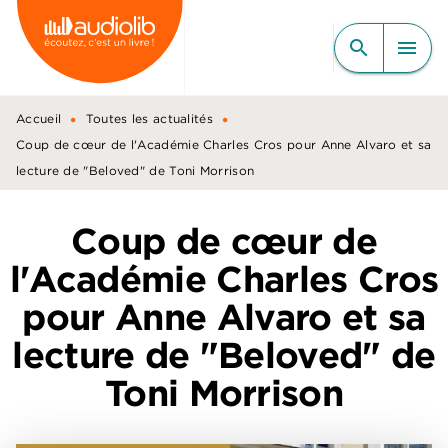
MENU
RECHERCHE
CONTENU
search
menu
PIED DE PAGE
•
•
Accueil
Toutes les actualités
Coup de cœur de l'Académie Charles Cros pour Anne Alvaro et sa
lecture de "Beloved" de Toni Morrison
Coup de cœur de
l'Académie Charles Cros
pour Anne Alvaro et sa
lecture de "Beloved" de
Toni Morrison