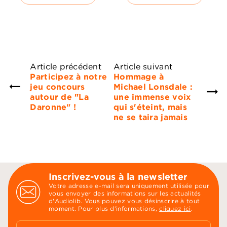
Article précédent
Article suivant
Participez à notre
Hommage à
jeu concours
Michael Lonsdale :
autour de "La
une immense voix
Daronne" !
qui s'éteint, mais
ne se taira jamais
Inscrivez-vous à la newsletter
Votre adresse e-mail sera uniquement utilisée pour
vous envoyer des informations sur les actualités
d'Audiolib. Vous pouvez vous désinscrire à tout
moment. Pour plus d’informations,
cliquez ici
.