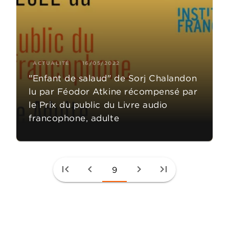
ACTUALITÉ
16/05/2022
"Enfant de salaud" de Sorj Chalandon
lu par Féodor Atkine récompensé par
le Prix du public du Livre audio
francophone, adulte
first_page
chevron_left
chevron_right
last_page
9