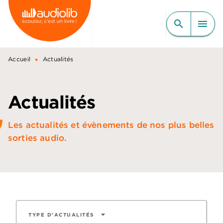
MENU
RECHERCHE
CONTENU
search
menu
PIED DE PAGE
•
Accueil
Actualités
Actualités
Les actualités et évènements de nos plus belles
sorties audio.
arrow_drop_down
TYPE D'ACTUALITÉS