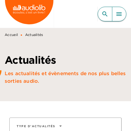
MENU
RECHERCHE
CONTENU
search
menu
PIED DE PAGE
•
Accueil
Actualités
Actualités
Les actualités et évènements de nos plus belles
sorties audio.
arrow_drop_down
TYPE D'ACTUALITÉS