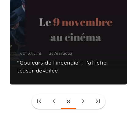
ACTUALITÉ
29/08/2022
"Couleurs de l'incendie" : l'affiche
teaser dévoilée
first_page
chevron_left
chevron_right
last_page
8