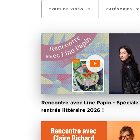
arrow_drop_down
arrow_drop_do
TYPES DE VIDÉO
CATÉGORIES
Rencontre avec Line Papin - Spéciale
rentrée littéraire 2026 !