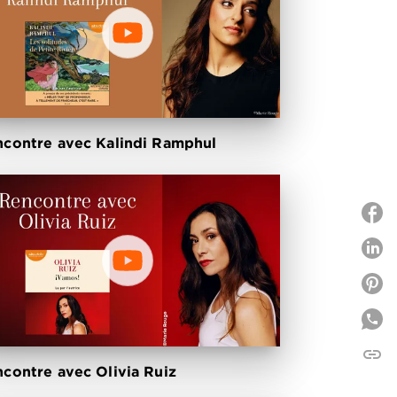
contre avec Kalindi Ramphul
P
P
link
C
contre avec Olivia Ruiz