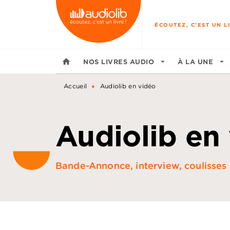
MENU
RECHERCHE
CONTENU
ÉCOUTEZ, C'EST UN LI
home
NOS LIVRES AUDIO
arrow_drop_down
À LA UNE
arrow_drop_down
•
Accueil
Audiolib en vidéo
Audiolib en
Bande-Annonce, interview, coulisses :