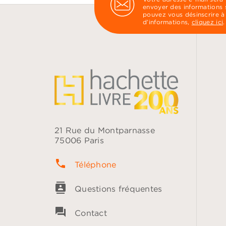
envoyer des informations s
pouvez vous désinscrire à
d’informations,
cliquez ici
.
21 Rue du Montparnasse
75006 Paris
phone
Téléphone
contacts
Questions fréquentes
question_answer
Contact