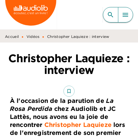
MENU
RECHERCHE
CONTENU
search
menu
PIED DE PAGE
•
•
Accueil
Vidéos
Christopher Laquieze : interview
Christopher Laquieze :
interview
bookmark_border
À l'occasion de la parution de
La
Rosa Perdida
chez Audiolib
et JC
Lattès, nous avons eu la joie de
rencontrer
Christopher Laquieze
lors
de l'enregistrement de son premier